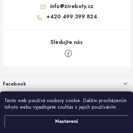
info
@
ziveboty.cz
+420 499 399 824
Z
á
p
Facebook
a
t
Informace pro vás
í
Tento web používá soubory cookie. Dalším procházením
tohoto webu vyjadřujete souhlas s jejich používáním.
Kontakty a kamenná prodejna
Přijímáme online platby
Nastavení
Hodnocení obchodu
Ochrana osobních údaju
Obchodní podmínky