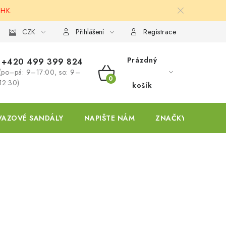
 HK.
ky
CZK
Přihlášení
Registrace
Prázdný
+420 499 399 824
(po–pá: 9–17:00, so: 9–
NÁKUPNÍ
12:30)
košík
KOŠÍK
VAZOVÉ SANDÁLY
NAPIŠTE NÁM
ZNAČKY