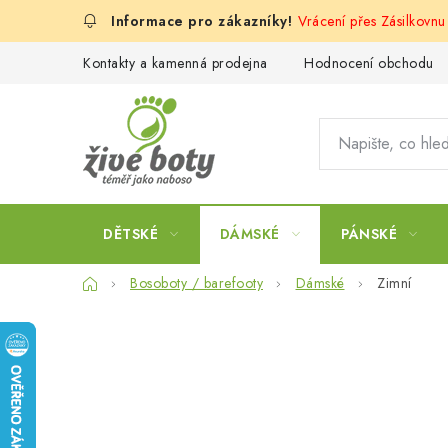
Přejít
Vrácení přes Zásilkovnu
na
obsah
Kontakty a kamenná prodejna
Hodnocení obchodu
DĚTSKÉ
DÁMSKÉ
PÁNSKÉ
Domů
Bosoboty / barefooty
Dámské
Zimní