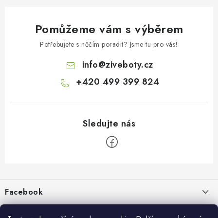
Pomůžeme vám s výběrem
Potřebujete s něčím poradit? Jsme tu pro vás!
info
@
ziveboty.cz
+420 499 399 824
Z
á
p
Facebook
a
t
Informace pro vás