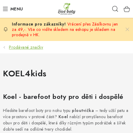
Přejít
Hleda
na
obsah
Vrácení přes Zásilkovnu jen
DĚTSKÉ
za 49,-. Vše co vidíte skladem na eshopu je skladem na
prodejně v HK.
DÁMSKÉ
Prodávané značky
PÁNSKÉ
KOEL4kids
DOPLŇKY
VÝPRODEJ
Koel - barefoot boty pro děti i dospělé
PONOŽKOBOTY
Hledáte barefoot boty pro nohu typu
ploutvička
– tedy užší patu a
více prostoru v prstové části?
Koel
nabízí promyšlenou barefoot
PROVAZOVÉ SANDÁLY
obuv pro děti i dospělé, která díky různým typům podrážek a šířek
dobře sedí na odlišné tvary chodidel.