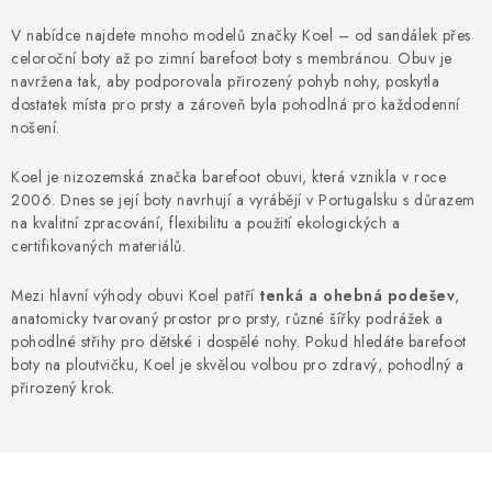
NAPIŠTE NÁM
V nabídce najdete mnoho modelů značky Koel – od sandálek přes
celoroční boty až po zimní barefoot boty s membránou. Obuv je
BOSOBOTY / BAREFOOTY
navržena tak, aby podporovala přirozený pohyb nohy, poskytla
dostatek místa pro prsty a zároveň byla pohodlná pro každodenní
ZNAČKY
nošení.
Koel je nizozemská značka barefoot obuvi, která vznikla v roce
Kontakty a kamenná prodejna
Hodnocení obchodu
2006. Dnes se její boty navrhují a vyrábějí v Portugalsku s důrazem
Vrácení a reklamace
Doprava a platba
na kvalitní zpracování, flexibilitu a použití ekologických a
certifikovaných materiálů.
Obchodní podmínky
Mezi hlavní výhody obuvi Koel patří
tenká a ohebná podešev
,
anatomicky tvarovaný prostor pro prsty, různé šířky podrážek a
pohodlné střihy pro dětské i dospělé nohy. Pokud hledáte barefoot
boty na ploutvičku, Koel je skvělou volbou pro zdravý, pohodlný a
přirozený krok.