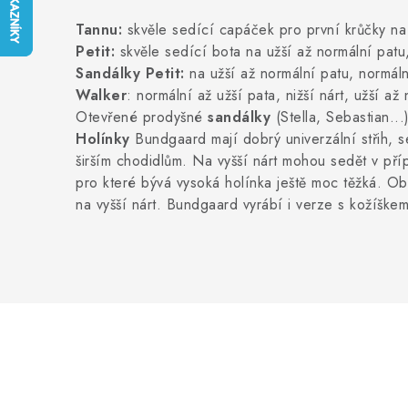
Tannu:
skvěle sedící capáček pro první krůčky na n
Petit:
skvěle sedící bota na užší až normální patu,
Sandálky Petit:
na užší až normální patu, normáln
Walker
: normální až užší pata, nižší nárt, užší až
Otevřené prodyšné
sandálky
(Stella, Sebastian...
Holínky
Bundgaard
mají dobrý univerzální střih, s
širším chodidlům. Na vyšší nárt mohou sedět v př
pro které bývá vysoká holínka ještě moc těžká. O
na vyšší nárt. Bundgaard vyrábí i verze s kožíške