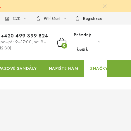
.
ky
CZK
Přihlášení
Registrace
Prázdný
+420 499 399 824
(po–pá: 9–17:00, so: 9–
NÁKUPNÍ
12:30)
košík
KOŠÍK
VAZOVÉ SANDÁLY
NAPIŠTE NÁM
ZNAČKY