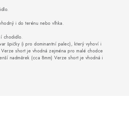
idlo.
 vhodný i do terénu nebo vlhka.
ní chodidlo.
var špičky (i pro dominantní palec), který vyhoví i
m. Verze short je vhodná zejména pro malé chodce
menší nadměrek (cca 8mm) Verze short je vhodná i