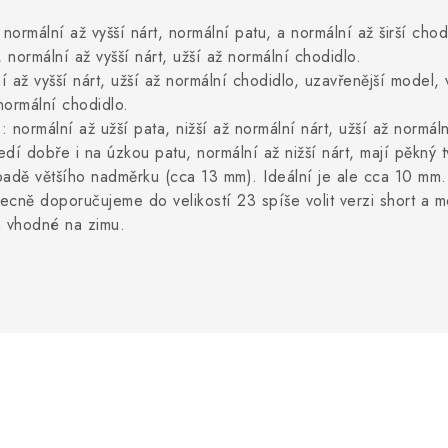
ormální až vyšší nárt, normální patu, a normální až širší chod
 normální až vyšší nárt, užší až normální chodidlo.
í až vyšší nárt, užší až normální chodidlo, uzavřenější model,
 normální chodidlo.
): normální až užší pata, nižší až normální nárt, užší až normál
edí dobře i na úzkou patu, normální až nižší nárt, mají pěkný t
ípadě většího nadměrku (cca 13 mm). Ideální je ale cca 10 m
becně doporučujeme do velikostí 23 spíše volit verzi short a 
m vhodné na zimu.