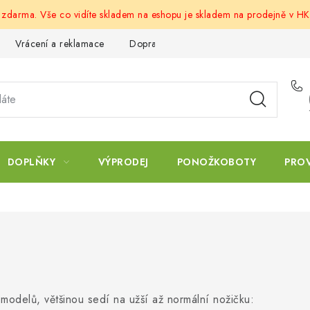
u zdarma. Vše co vidíte skladem na eshopu je skladem na prodejně v HK
Vrácení a reklamace
Doprava a platba
Obchodní podmín
DOPLŇKY
VÝPRODEJ
PONOŽKOBOTY
PRO
modelů, většinou sedí na užší až normální nožičku: