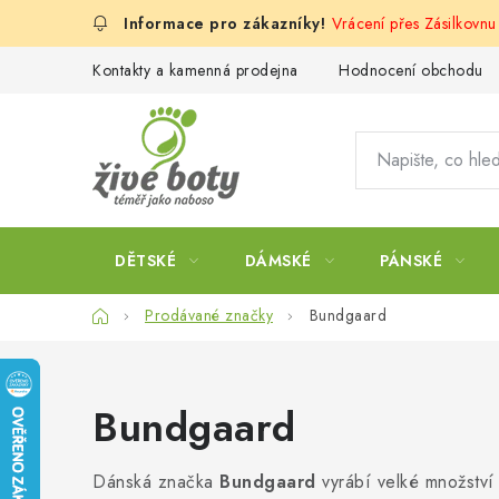
Přejít
Vrácení přes Zásilkovn
na
obsah
Kontakty a kamenná prodejna
Hodnocení obchodu
DĚTSKÉ
DÁMSKÉ
PÁNSKÉ
Domů
Prodávané značky
Bundgaard
Bundgaard
Dánská značka
Bundgaard
vyrábí velké množství 