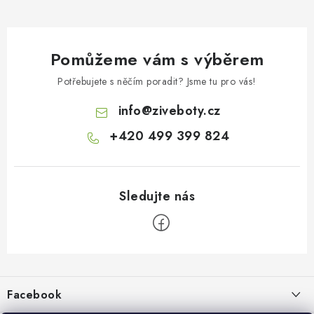
Pomůžeme vám s výběrem
Potřebujete s něčím poradit? Jsme tu pro vás!
info
@
ziveboty.cz
+420 499 399 824
Z
á
p
Facebook
a