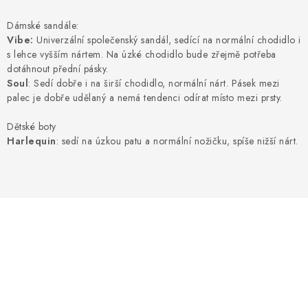
NAPIŠTE NÁM
Dámské sandále:
BOSOBOTY / BAREFOOTY
Vibe:
Univerzální společenský sandál, sedící na normální chodidlo i
s lehce vyšším nártem. Na úzké chodidlo bude zřejmě potřeba
dotáhnout přední pásky.
ZNAČKY
Soul
: Sedí dobře i na širší chodidlo, normální nárt. Pásek mezi
palec je dobře udělaný a nemá tendenci odírat místo mezi prsty.
Kontakty a kamenná prodejna
Hodnocení obchodu
Dětské boty
Vrácení a reklamace
Doprava a platba
Harlequin
: sedí na úzkou patu a normální nožičku, spíše nižší nárt.
Obchodní podmínky