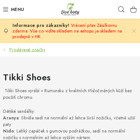
Přejít
Hleda
na
obsah
Vrácení přes Zásilkovnu
DĚTSKÉ
zdarma. Vše co vidíte skladem na eshopu je skladem na
prodejně v HK.
DÁMSKÉ
Prodávané značky
PÁNSKÉ
Tikki Shoes
DOPLŇKY
Tikki Shoes vyrábí v Rumunsku z kvalitních třísločiněných kůží bez
VÝPRODEJ
použití chromu.
PONOŽKOBOTY
Dětské sandálky:
Aranya
: Skvěle sedí na normální až lehce širší nožičku, včetně užší
PROVAZOVÉ SANDÁLY
paty.
Nido
: Lehký capáček s gumovou podrážkou, sedí na normální
nožičku s normálním až lehce vyšším nártem.