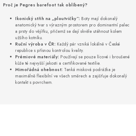
NAPIŠTE NÁM
Proč je Pegres barefoot tak oblíbený?
BOSOBOTY / BAREFOOTY
Ikonický střih na „ploutvičky“:
Boty mají dokonalý
anatomický tvar s výrazným prostorem pro dominantní palec
a prsty do vějířku, přičemž se dají skvěle utáhnout kolem
ZNAČKY
užšího kotníku.
Ruční výroba v ČR:
Každý pár vzniká lokálně v České
Kontakty a kamenná prodejna
Hodnocení obchodu
republice s přísnou kontrolou kvality.
Prémiové materiály:
Používají se pouze lícové i broušené
Vrácení a reklamace
Doprava a platba
kůže té nejvyšší jakosti a certifikované textilie.
Obchodní podmínky
Mimořádná ohebnost:
Tenká misková podrážka je
maximálně flexibilní ve všech směrech a zajišťuje dokonalý
kontakt s povrchem.