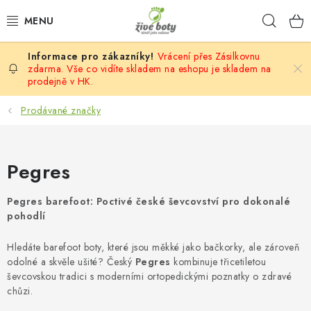
Přejít
Hleda
na
obsah
Vrácení přes Zásilkovnu
DĚTSKÉ
zdarma. Vše co vidíte skladem na eshopu je skladem na
prodejně v HK.
DÁMSKÉ
Prodávané značky
PÁNSKÉ
Pegres
DOPLŇKY
Pegres barefoot: Poctivé české ševcovství pro dokonalé
VÝPRODEJ
pohodlí
PONOŽKOBOTY
Hledáte barefoot boty, které jsou měkké jako bačkorky, ale zároveň
odolné a skvěle ušité? Český
Pegres
kombinuje třicetiletou
PROVAZOVÉ SANDÁLY
ševcovskou tradici s moderními ortopedickými poznatky o zdravé
chůzi.