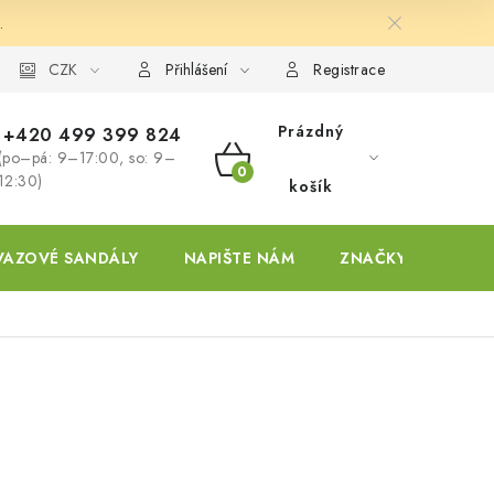
.
ky
CZK
Přihlášení
Registrace
Prázdný
+420 499 399 824
(po–pá: 9–17:00, so: 9–
NÁKUPNÍ
12:30)
košík
KOŠÍK
VAZOVÉ SANDÁLY
NAPIŠTE NÁM
ZNAČKY