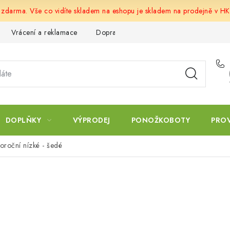
u zdarma. Vše co vidíte skladem na eshopu je skladem na prodejně v HK
Vrácení a reklamace
Doprava a platba
Obchodní podmín
DOPLŇKY
VÝPRODEJ
PONOŽKOBOTY
PRO
oroční nízké - šedé