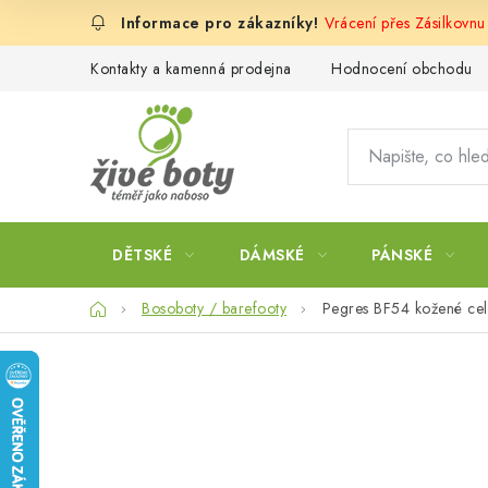
Přejít
Vrácení přes Zásilkovn
na
obsah
Kontakty a kamenná prodejna
Hodnocení obchodu
DĚTSKÉ
DÁMSKÉ
PÁNSKÉ
Domů
Bosoboty / barefooty
Pegres BF54 kožené cel