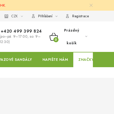
 HK.
ky
CZK
Přihlášení
Registrace
Prázdný
+420 499 399 824
(po–pá: 9–17:00, so: 9–
NÁKUPNÍ
12:30)
košík
KOŠÍK
VAZOVÉ SANDÁLY
NAPIŠTE NÁM
ZNAČKY