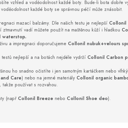
epšíte vzhled a voděodolnost každé boty. Bude-li bota dobře 
ké voděodolnost každé boty se správnou péčí může znásobit.
egnaci mazací balzámy. Dle našich testu je nejlepší
Collonil 
 ztmavnutí vadí můžete použít na maštěnou kůží i hladkou
Co
l waterstop.
ýživu a impregnaci doporučujeme
Collonil nubuk+velours sp
h testů nejlepší a na botách nejdéle vydrží
Collonil Carbon p
šinou ho snadno očistíte i jen samotným kartáčkem nebo vlhký
n and Care
) nebo na jemné materiály
Collonil organic bamb
ý, takže používat s rozvahou.
ty (např
Collonil Breeze
nebo
Collonil Shoe deo
).