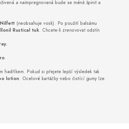
vyživená a naimpregnovaná bude se méně špinit a
Nilfett
(neobsahuje vosk). Po použití balsámu
llonil Rustical tuk
. Chcete-li zrenovovat odstín
ray.
ro
.
m hadříkem. Pokud si přejete lepší výsledek tak
oo lotion
. Ocelové kartáčky nebo čistící gumy lze