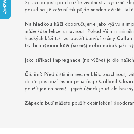
Správnou péči prodloužíte životnost a výrazně zl
pokud se již zašpiní tak půjde snadno očistit. Ta
Na
hladkou kůži
doporučujeme jako výživu a impr
může kůže lehce ztmavnout. Pokud Vám i minimální
hladkých kůži tak lze použít barvící krémy
Colloni
Na
broušenou kůži (semiš) nebo nubuk
jako v
Jako stříkací
impregnace
(ne výživa) je dle našic
Čištění:
Před čištěním nechte bláto zaschnout, vět
dobře poslouží čistící pěna (např
Collonil Clea
použít jen na semiš - jejich účinek je už ale brusn
Zápach:
buď můžete použít desinfekční deodoran