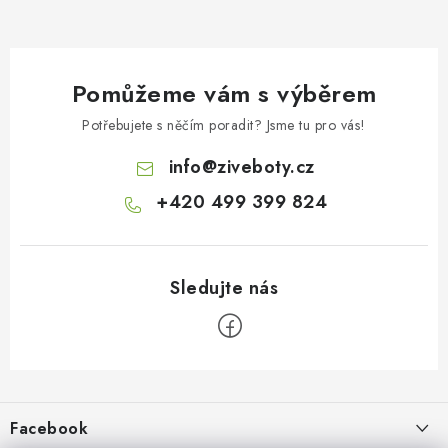
Pomůžeme vám s výběrem
Potřebujete s něčím poradit? Jsme tu pro vás!
info
@
ziveboty.cz
+420 499 399 824
Z
á
p
Facebook
a