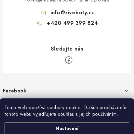
info
@
ziveboty.cz
+420 499 399 824
Z
á
p
Facebook
a
t
Informace pro vás
í
Tento web používá soubory cookie. Dalším procházením
tohoto webu vyjadřujete souhlas s jejich používáním.
Kontakty a kamenná prodejna
Přijímáme online platby
Nastavení
Hodnocení obchodu
Ochrana osobních údaju
Obchodní podmínky