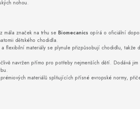
tských nohou.
z mála značek na trhu se
Biomecanics
opírá o oficiální dopo
natomii dětského chodidla.
 flexibilní materiály se plynule přizpůsobují chodidlu, takže 
ečlivě navržen přímo pro potřeby nejmenších dětí. Dodává jim 
ybu.
rémiových materiálů splňujících přísné evropské normy, přičem