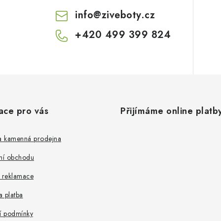
info
@
ziveboty.cz
+420 499 399 824
ace pro vás
Přijímáme online platb
 a kamenná prodejna
ní obchodu
a reklamace
 platba
 podmínky