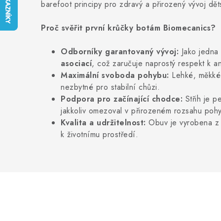
barefoot principy pro zdravý a přirozený vývoj dě
Proč svěřit první krůčky botám Biomecanics?
Odborníky garantovaný vývoj:
Jako jedna 
asociací
, což zaručuje naprostý respekt k a
Maximální svoboda pohybu:
Lehké, měkké a
nezbytné pro stabilní chůzi.
Podpora pro začínající chodce:
Střih je p
jakkoliv omezoval v přirozeném rozsahu poh
Kvalita a udržitelnost:
Obuv je vyrobena z p
k životnímu prostředí.