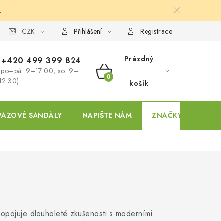
.
ky
CZK
Přihlášení
Registrace
Prázdný
+420 499 399 824
(po–pá: 9–17:00, so: 9–
NÁKUPNÍ
12:30)
košík
KOŠÍK
VAZOVÉ SANDÁLY
NAPIŠTE NÁM
ZNAČKY
ropojuje dlouholeté zkušenosti s moderními