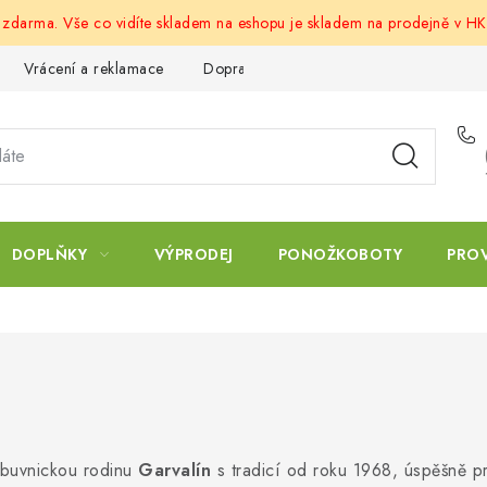
u zdarma. Vše co vidíte skladem na eshopu je skladem na prodejně v HK
Vrácení a reklamace
Doprava a platba
Obchodní podmín
DOPLŇKY
VÝPRODEJ
PONOŽKOBOTY
PRO
obuvnickou rodinu
Garvalín
s tradicí od roku 1968, úspěšně p