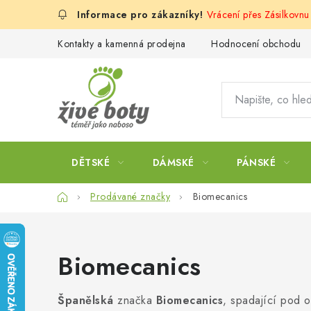
Přejít
Vrácení přes Zásilkovn
na
obsah
Kontakty a kamenná prodejna
Hodnocení obchodu
DĚTSKÉ
DÁMSKÉ
PÁNSKÉ
Domů
Prodávané značky
Biomecanics
Biomecanics
Španělská
značka
Biomecanics
, spadající pod 