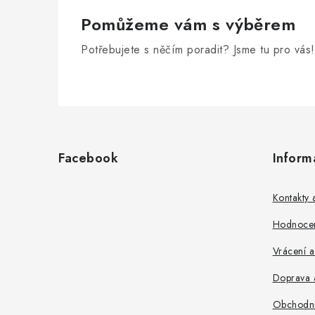
Pomůžeme vám s výběrem
Potřebujete s něčím poradit? Jsme tu pro vás!
Z
á
p
Facebook
Inform
a
t
í
Kontakty
Hodnoce
Vrácení 
Doprava a
Obchodní