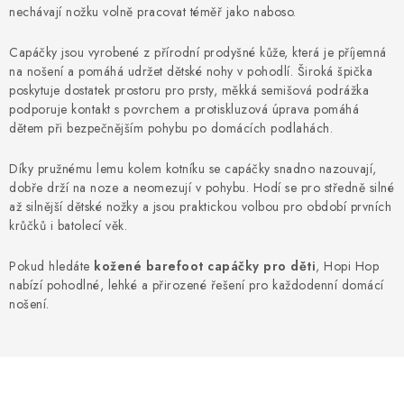
NAPIŠTE NÁM
nechávají nožku volně pracovat téměř jako naboso.
BOSOBOTY / BAREFOOTY
Capáčky jsou vyrobené z přírodní prodyšné kůže, která je příjemná
na nošení a pomáhá udržet dětské nohy v pohodlí. Široká špička
poskytuje dostatek prostoru pro prsty, měkká semišová podrážka
ZNAČKY
podporuje kontakt s povrchem a protiskluzová úprava pomáhá
dětem při bezpečnějším pohybu po domácích podlahách.
Kontakty a kamenná prodejna
Hodnocení obchodu
Díky pružnému lemu kolem kotníku se capáčky snadno nazouvají,
Vrácení a reklamace
Doprava a platba
dobře drží na noze a neomezují v pohybu. Hodí se pro středně silné
Obchodní podmínky
až silnější dětské nožky a jsou praktickou volbou pro období prvních
krůčků i batolecí věk.
Pokud hledáte
kožené barefoot capáčky pro děti
, Hopi Hop
nabízí pohodlné, lehké a přirozené řešení pro každodenní domácí
nošení.