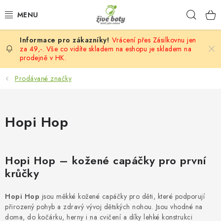
Přejít
Hleda
na
obsah
Vrácení přes Zásilkovnu jen
DĚTSKÉ
za 49,-. Vše co vidíte skladem na eshopu je skladem na
prodejně v HK.
DÁMSKÉ
Prodávané značky
PÁNSKÉ
Hopi Hop
DOPLŇKY
VÝPRODEJ
Hopi Hop – kožené capáčky pro první
krůčky
PONOŽKOBOTY
PROVAZOVÉ SANDÁLY
Hopi Hop
jsou měkké kožené capáčky pro děti, které podporují
přirozený pohyb a zdravý vývoj dětských nohou. Jsou vhodné na
doma, do kočárku, herny i na cvičení a díky lehké konstrukci