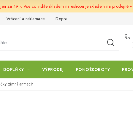
 jen za 49,-. Vše co vidíte skladem na eshopu je skladem na prodejně v
Vrácení a reklamace
Doprava a platba
Obchodní podmín
DOPLŇKY
VÝPRODEJ
PONOŽKOBOTY
PRO
ky zimní antracit