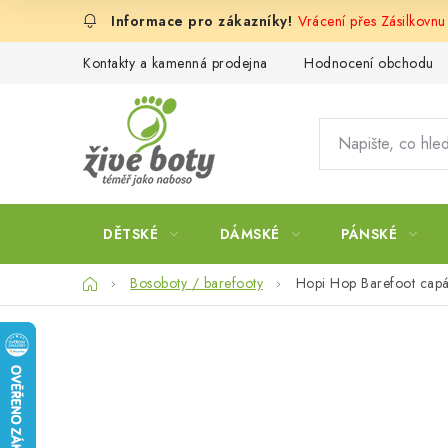
Přejít
Vrácení přes Zásilkovnu
na
obsah
Kontakty a kamenná prodejna
Hodnocení obchodu
DĚTSKÉ
DÁMSKÉ
PÁNSKÉ
Domů
Bosoboty / barefooty
Hopi Hop Barefoot capáč