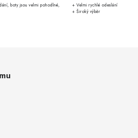
ání, boty jsou velmi pohodlné,
+ Velmi rychlé odeslání
+ Široký výběr
amu