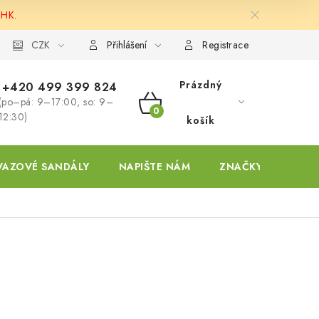
 HK.
ky
CZK
Přihlášení
Registrace
Prázdný
+420 499 399 824
(po–pá: 9–17:00, so: 9–
NÁKUPNÍ
12:30)
košík
KOŠÍK
VAZOVÉ SANDÁLY
NAPIŠTE NÁM
ZNAČKY