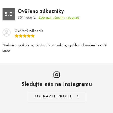
NAPIŠTE NÁM
Ověřeno zákazníky
5.0
BOSOBOTY / BAREFOOTY
851
recenzí.
Zobrazit všechny recenze
ZNAČKY
Ověřený zákazník
Kontakty a kamenná prodejna
Hodnocení obchodu
Nadmíru spokojena, obchod komunikuje, rychlost doručení prostě
Vrácení a reklamace
Doprava a platba
super
Obchodní podmínky
Sledujte nás na Instagramu
ZOBRAZIT PROFIL