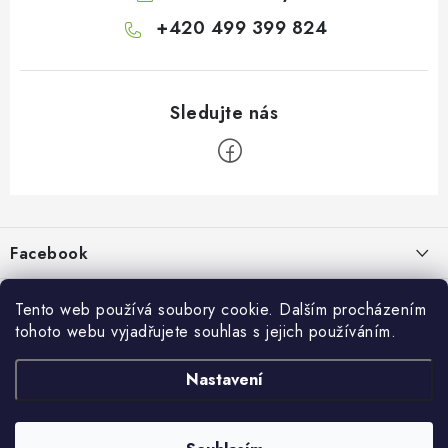
+420 499 399 824
Z
á
p
Facebook
a
t
Informace pro vás
í
Tento web používá soubory cookie. Dalším procházením
tohoto webu vyjadřujete souhlas s jejich používáním.
Kontakty a kamenná prodejna
Přijímáme online platby
Nastavení
Hodnocení obchodu
Ochrana osobních údaju
Obchodní podmínky
Vrácení a reklamace