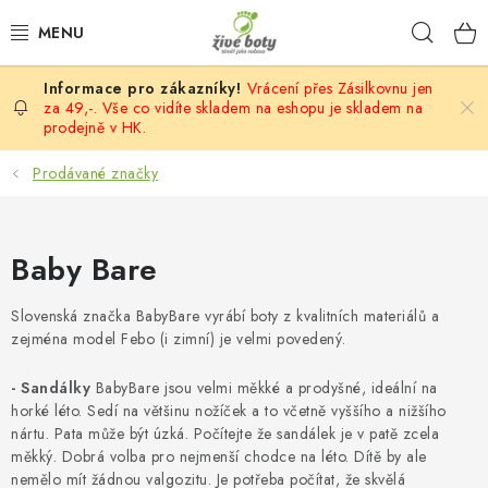
Přejít
Hleda
na
obsah
Vrácení přes Zásilkovnu jen
DĚTSKÉ
za 49,-. Vše co vidíte skladem na eshopu je skladem na
prodejně v HK.
DÁMSKÉ
Prodávané značky
PÁNSKÉ
Baby Bare
DOPLŇKY
Slovenská značka BabyBare vyrábí boty z kvalitních materiálů a
VÝPRODEJ
zejména model Febo (i zimní) je velmi povedený.
PONOŽKOBOTY
- Sandálky
BabyBare jsou velmi měkké a prodyšné, ideální na
horké léto. Sedí na většinu nožíček a to včetně vyššího a nižšího
PROVAZOVÉ SANDÁLY
nártu. Pata může být úzká. Počítejte že sandálek je v patě zcela
měkký. Dobrá volba pro nejmenší chodce na léto. Dítě by ale
nemělo mít žádnou valgozitu. Je potřeba počítat, že skvělá