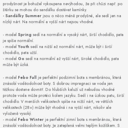
NAPIŠTE NÁM
prodyšnost je bohužel vykoupena nevýhodou, že při chůzi např. po
štěrku se mohou do sandálku dostávat kamínky.
BOSOBOTY / BAREFOOTY
- Sandálky Summer
jsou o něco méně prodyšné, ale sedí jen na
nízký nárt. Na normální a vyšší nárt nejsou vhodné.
ZNAČKY
- model
Spring
sedí na normální a vysoký nárt, širší chodidlo, pata
je spíše normální.
Kontakty a kamenná prodejna
Hodnocení obchodu
- model
Youth
sedí na nižší až normální nárt, může být i širší
chodidlo, pata užší.
Vrácení a reklamace
Doprava a platba
- model
Go
sedí na normální až vyšší nárt, široké chodidlo, pata
Obchodní podmínky
může být úzká.
- model
Febo Fall
je perfektní podzimní bota s membránou, která
znásobí voděodolnost boty. S dobrou impregnaci se voda jen
těžkou dostane dovnitř. Do hlubších kaluží už nebudou vhodné
protože voda může protéci kolem jazyku. Sedí i na úzkou patu, širší
chodidlo. V menších velikostech spíše na nižší nárt, ve větších
velikostech (28+) může být vhodná i na vyšší nárt, nikoliv ale
vyloženě vysoký.
- model
Febo Winter
je perfektní zimní bota s membránou
, která
znásobí voděodolnost boty. Je zateplená velmi teplým kožíškem. S