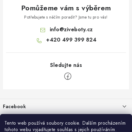
Pomůžeme vám s výběrem
Potřebujete s něčím poradit? Jsme tu pro vás!
info
@
ziveboty.cz
+420 499 399 824
Z
á
p
Facebook
a
t
Informace pro vás
í
Tento web používá soubory cookie. Dalším procházením
tohoto webu vyjadřujete souhlas s jejich používáním.