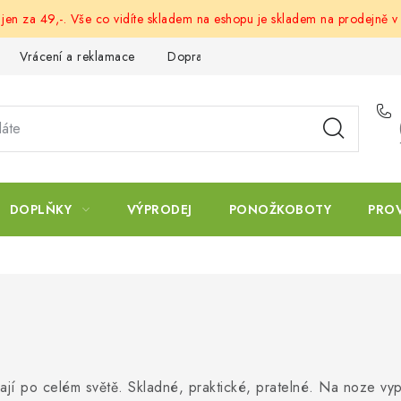
 jen za 49,-. Vše co vidíte skladem na eshopu je skladem na prodejně v
Vrácení a reklamace
Doprava a platba
Obchodní podmín
DOPLŇKY
VÝPRODEJ
PONOŽKOBOTY
PRO
jí po celém světě. Skladné, praktické, pratelné. Na noze vypa