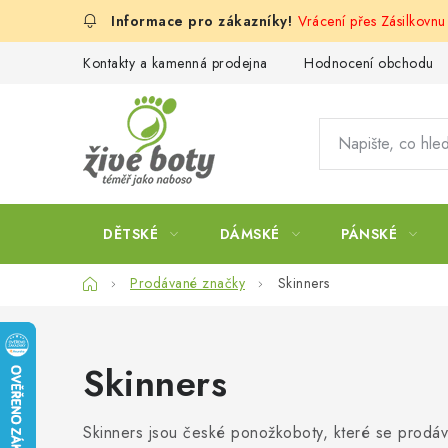
Přejít
Vrácení přes Zásilkovnu
na
obsah
Kontakty a kamenná prodejna
Hodnocení obchodu
DĚTSKÉ
DÁMSKÉ
PÁNSKÉ
Domů
Prodávané značky
Skinners
Skinners
Skinners jsou české ponožkoboty, které se prodáva