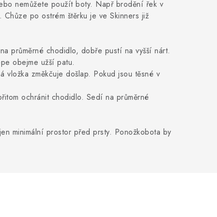
nebo nemůžete použít boty. Např brodění řek v
 Chůze po ostrém štěrku je ve Skinners již
 na průměrné chodidlo, dobře pustí na vyšší nárt.
 lépe obejme užší patu.
ená vložka změkčuje došlap. Pokud jsou těsné v
přitom ochránit chodidlo. Sedí na průměrné
en minimální prostor před prsty. Ponožkobota by