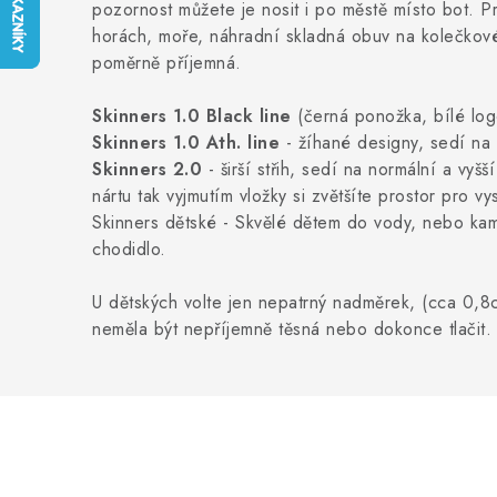
pozornost můžete je nosit i po městě místo bot. 
horách, moře, náhradní skladná obuv na kolečkové 
poměrně příjemná.
Skinners 1.0 Black line
(černá ponožka, bílé logo
Skinners 1.0 Ath. line
- žíhané designy, sedí na u
Skinners 2.0
- širší střih, sedí na normální a vy
nártu tak vyjmutím vložky si zvětšíte prostor pro vy
Skinners dětské - Skvělé dětem do vody, nebo kamk
chodidlo.
U dětských volte jen nepatrný nadměrek, (cca 0,8
neměla být nepříjemně těsná nebo dokonce tlačit. 