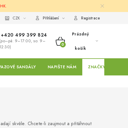
 HK.
ky
CZK
Přihlášení
Registrace
Prázdný
+420 499 399 824
(po–pá: 9–17:00, so: 9–
NÁKUPNÍ
12:30)
košík
KOŠÍK
VAZOVÉ SANDÁLY
NAPIŠTE NÁM
ZNAČKY
dají skvěle. Chcete-li zaujmout a přitáhnout