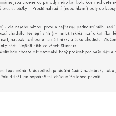
Primárně jsou určené do přírody nebo kamkoliv kde nechcete 
brusle, běžky... Prostě náhradní (nebo hlavní) boty do kapsy.
) - dle našeho názoru první a nejčastěji padnoucí střih, sedí
žší chodidlo, těsnější střih (i v nártu).Taktéž nižší u kotníku,
šší nárt, naopak nevhodné na nárt nízký a úzké chodidlo. Vlož
soký nárt. Nejširší střih ze všech Skinners.
oliv kde chcete mít maximální bosý prožitek pro vaše děti a 
cm) lépe méně. U dospělých je ideální žádný nadměrek, nebo j
Pokud tlačí jen nepatrně tak chůzi může lehce povolit.