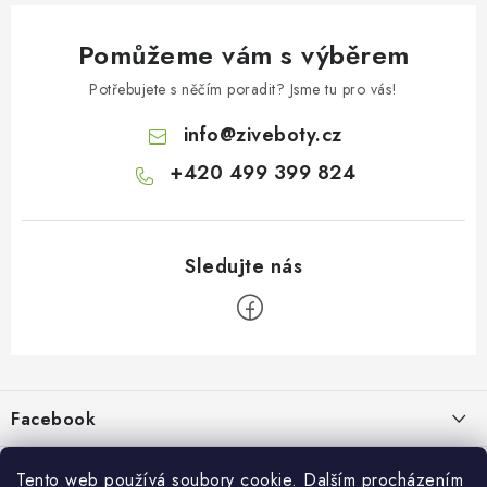
Pomůžeme vám s výběrem
Potřebujete s něčím poradit? Jsme tu pro vás!
info
@
ziveboty.cz
+420 499 399 824
Z
á
p
Facebook
a
t
Informace pro vás
í
Tento web používá soubory cookie. Dalším procházením