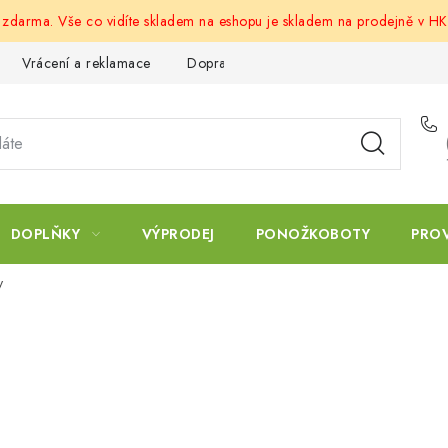
u zdarma. Vše co vidíte skladem na eshopu je skladem na prodejně v HK
Vrácení a reklamace
Doprava a platba
Obchodní podmín
DOPLŇKY
VÝPRODEJ
PONOŽKOBOTY
PRO
y