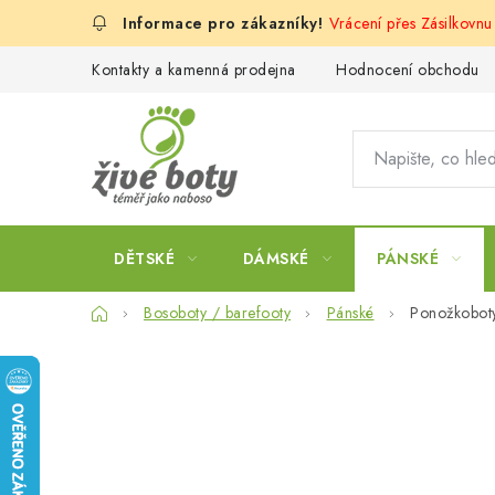
Přejít
Vrácení přes Zásilkovn
na
obsah
Kontakty a kamenná prodejna
Hodnocení obchodu
DĚTSKÉ
DÁMSKÉ
PÁNSKÉ
Domů
Bosoboty / barefooty
Pánské
Ponožkobot