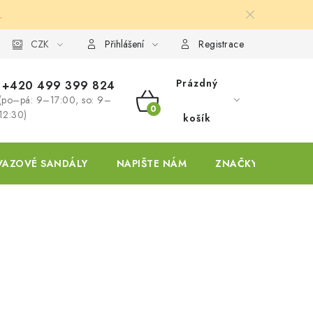
.
ky
CZK
Přihlášení
Registrace
Prázdný
+420 499 399 824
(po–pá: 9–17:00, so: 9–
NÁKUPNÍ
12:30)
košík
KOŠÍK
VAZOVÉ SANDÁLY
NAPIŠTE NÁM
ZNAČKY