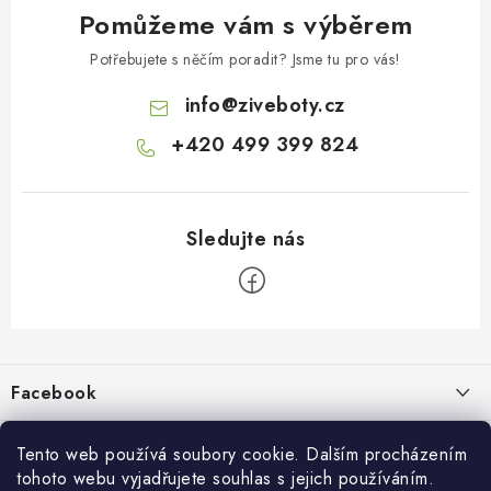
Pomůžeme vám s výběrem
Potřebujete s něčím poradit? Jsme tu pro vás!
info
@
ziveboty.cz
+420 499 399 824
Z
á
p
Facebook
a
t
Informace pro vás
í
Tento web používá soubory cookie. Dalším procházením
tohoto webu vyjadřujete souhlas s jejich používáním.
Kontakty a kamenná prodejna