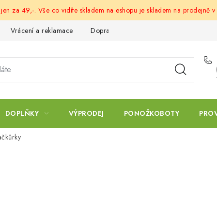
 jen za 49,-. Vše co vidíte skladem na eshopu je skladem na prodejně v
Vrácení a reklamace
Doprava a platba
Obchodní podmín
DOPLŇKY
VÝPRODEJ
PONOŽKOBOTY
PRO
ačkůrky