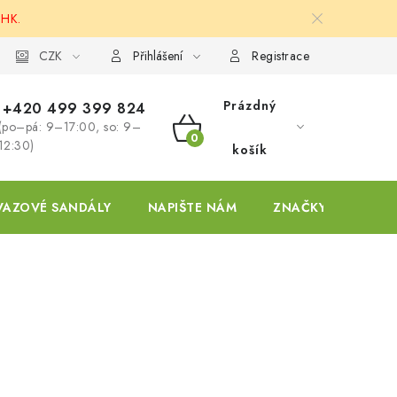
 HK.
ky
CZK
Přihlášení
Registrace
Prázdný
+420 499 399 824
(po–pá: 9–17:00, so: 9–
NÁKUPNÍ
12:30)
košík
KOŠÍK
VAZOVÉ SANDÁLY
NAPIŠTE NÁM
ZNAČKY