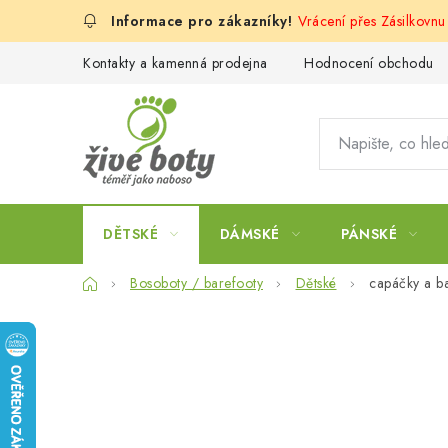
Přejít
Vrácení přes Zásilkovnu
na
obsah
Kontakty a kamenná prodejna
Hodnocení obchodu
DĚTSKÉ
DÁMSKÉ
PÁNSKÉ
Domů
Bosoboty / barefooty
Dětské
capáčky a b