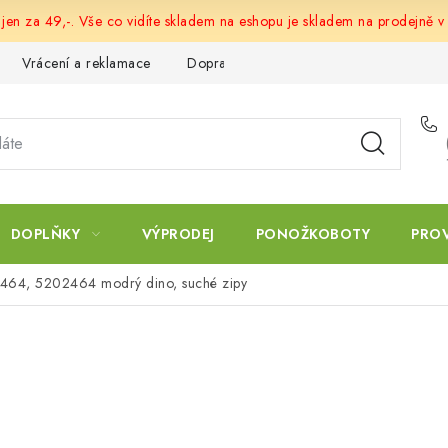
 jen za 49,-. Vše co vidíte skladem na eshopu je skladem na prodejně v
Vrácení a reklamace
Doprava a platba
Obchodní podmín
DOPLŇKY
VÝPRODEJ
PONOŽKOBOTY
PRO
2464, 5202464 modrý dino, suché zipy