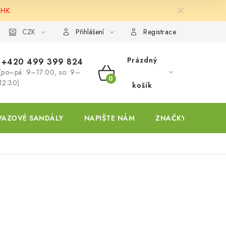
 HK.
ky
CZK
Přihlášení
Registrace
Prázdný
+420 499 399 824
(po–pá: 9–17:00, so: 9–
NÁKUPNÍ
12:30)
košík
KOŠÍK
VAZOVÉ SANDÁLY
NAPIŠTE NÁM
ZNAČKY