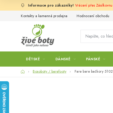
Přejít
Vrácení přes Zásilkovnu
na
obsah
Kontakty a kamenná prodejna
Hodnocení obchodu
DĚTSKÉ
DÁMSKÉ
PÁNSKÉ
Domů
Bosoboty / barefooty
Fare bare bačkory 510