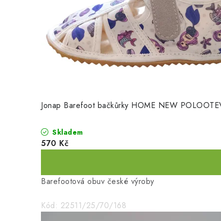
Jonap Barefoot bačkůrky HOME NEW POLOOTEV
Skladem
570 Kč
Barefootová obuv české výroby
Kód:
22511/25/70/168