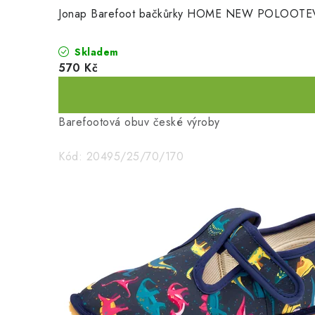
Jonap Barefoot bačkůrky HOME NEW POLOOTEVŘ
Skladem
570 Kč
Barefootová obuv české výroby
Kód:
20495/25/70/170