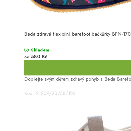
Beda zdravé flexibilní barefoot bačkůrky BFN-170
Skladem
580 Kč
od
Dopřejte svým dětem zdravý pohyb s Beda Barefoot
Kód:
21209/20/58/126