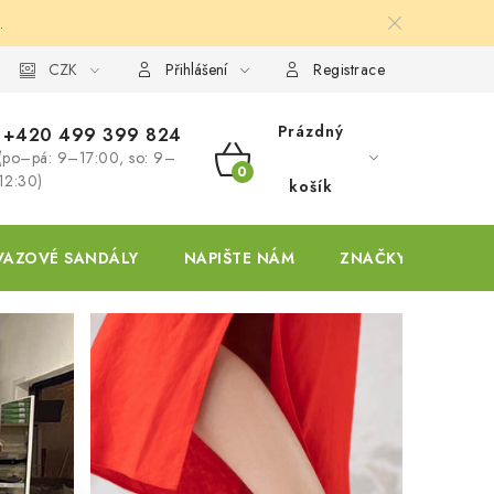
.
ky
CZK
Přihlášení
Registrace
Prázdný
+420 499 399 824
(po–pá: 9–17:00, so: 9–
NÁKUPNÍ
12:30)
košík
KOŠÍK
VAZOVÉ SANDÁLY
NAPIŠTE NÁM
ZNAČKY