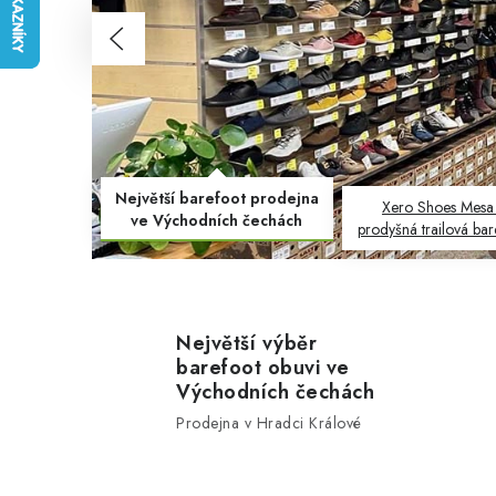
Předchozí
Největší barefoot prodejna
Xero Shoes Mesa T
ve Východních čechách
prodyšná trailová bar
Největší výběr
barefoot obuvi ve
Východních čechách
Prodejna v Hradci Králové