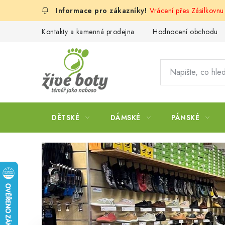
Přejít
Vrácení přes Zásilkovn
na
obsah
Kontakty a kamenná prodejna
Hodnocení obchodu
DĚTSKÉ
DÁMSKÉ
PÁNSKÉ