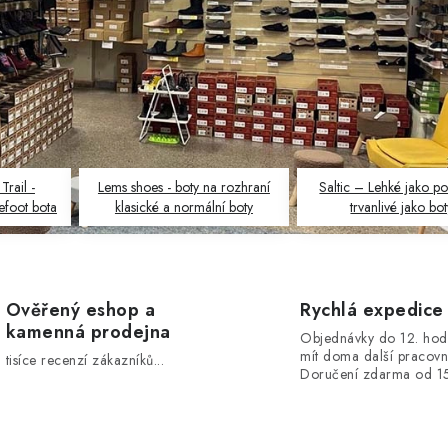
rail -
Lems shoes - boty na rozhraní
Saltic – Lehké jako p
efoot bota
klasické a normální boty
trvanlivé jako bo
Ověřený eshop a
Rychlá expedice
kamenná prodejna
Objednávky do 12. hod
mít doma další pracovn
tisíce recenzí zákazníků...
Doručení zdarma od 1