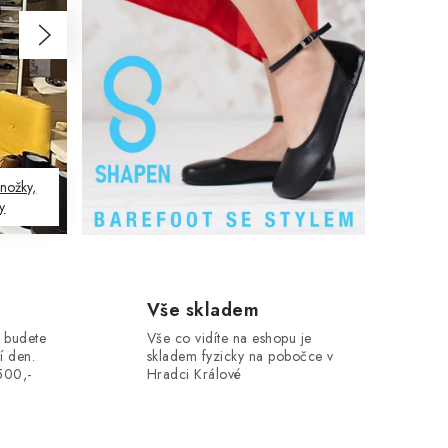
Následující
onožky,
ty
Vše skladem
 budete
Vše co vidíte na eshopu je
í den.
skladem fyzicky na pobočce v
500,-
Hradci Králové