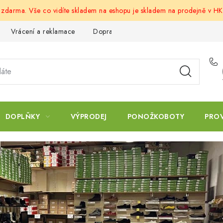
u zdarma. Vše co vidíte skladem na eshopu je skladem na prodejně v HK
Vrácení a reklamace
Doprava a platba
Obchodní podmín
DOPLŇKY
VÝPRODEJ
PONOŽKOBOTY
PRO