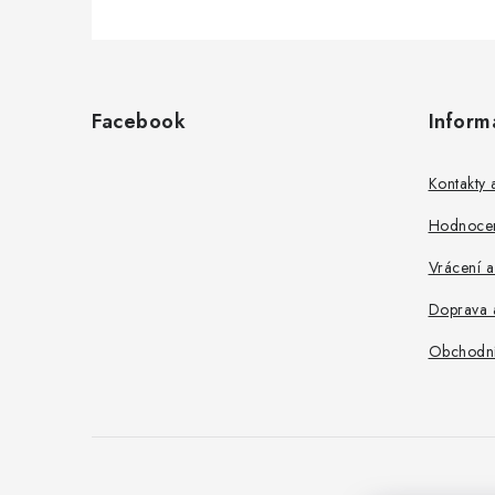
Z
á
p
Facebook
Inform
a
t
í
Kontakty
Hodnoce
Vrácení 
Doprava a
Obchodní