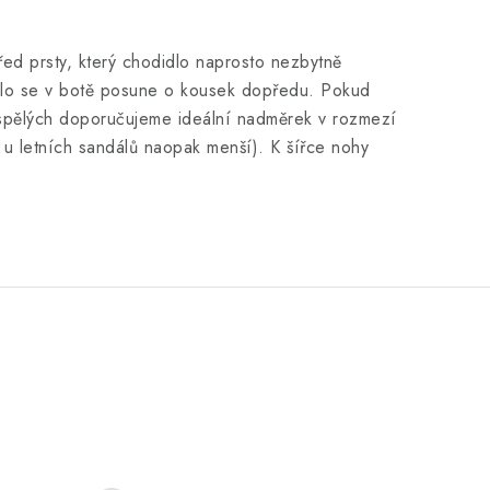
řed prsty, který chodidlo naprosto nezbytně
idlo se v botě posune o kousek dopředu. Pokud
ospělých doporučujeme ideální nadměrek v rozmezí
, u letních sandálů naopak menší). K šířce nohy