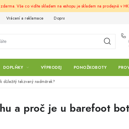
u zdarma. Vše co vidíte skladem na eshopu je skladem na prodejně v HK
Vrácení a reklamace
Doprava a platba
Obchodní podmín
DOPLŇKY
VÝPRODEJ
PONOŽKOBOTY
PRO
tak důležitý takzvaný nadměrek?
hu a proč je u barefoot bot