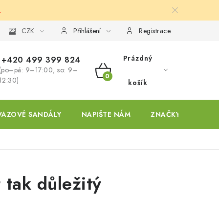
.
ky
CZK
Přihlášení
Registrace
Prázdný
+420 499 399 824
(po–pá: 9–17:00, so: 9–
NÁKUPNÍ
12:30)
košík
KOŠÍK
VAZOVÉ SANDÁLY
NAPIŠTE NÁM
ZNAČKY
 tak důležitý