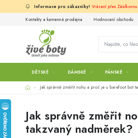
Přejít
Vrácení přes Zásilkovn
na
obsah
Kontakty a kamenná prodejna
Hodnocení obchodu
DĚTSKÉ
DÁMSKÉ
PÁNSKÉ
Domů
Jak správně změřit nohu a proč je u barefoot bot 
Jak správně změřit no
takzvaný nadměrek?