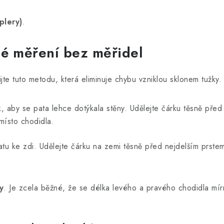
plery)
.
né měření bez měřidel
jte tuto metodu, která eliminuje chybu vzniklou sklonem tužky.
, aby se pata lehce dotýkala stěny. Udělejte čárku těsně pře
 místo chodidla.
u ke zdi. Udělejte čárku na zemi těsně před nejdelším prste
y
. Je zcela běžné, že se délka levého a pravého chodidla mírn