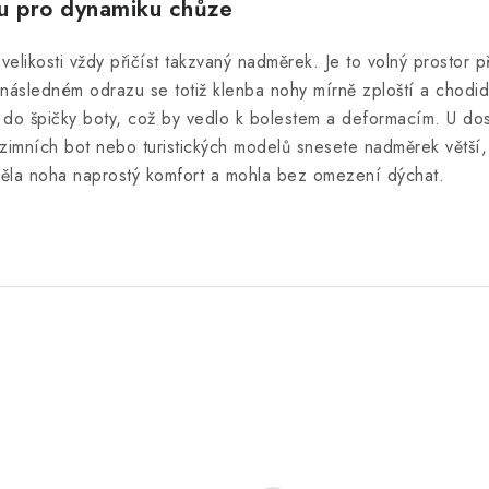
u pro dynamiku chůze
likosti vždy přičíst takzvaný nadměrek. Je to volný prostor p
a následném odrazu se totiž klenba nohy mírně zploští a chod
y do špičky boty, což by vedlo k bolestem a deformacím. U d
u zimních bot nebo turistických modelů snesete nadměrek větší
měla noha naprostý komfort a mohla bez omezení dýchat.