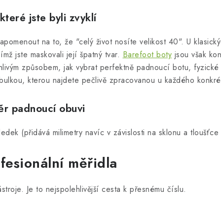
které jste byli zvyklí
menout na to, že "celý život nosíte velikost 40". U klasických 
mž jste maskovali její špatný tvar.
Barefoot boty
jsou však kon
lehlivým způsobem, jak vybrat perfektně padnoucí botu, fyzické
 tabulkou, kterou najdete pečlivě zpracovanou u každého konkr
ěr padnoucí obuvi
ledek (přidává milimetry navíc v závislosti na sklonu a tloušťc
fesionální měřidla
troje. Je to nejspolehlivější cesta k přesnému číslu.