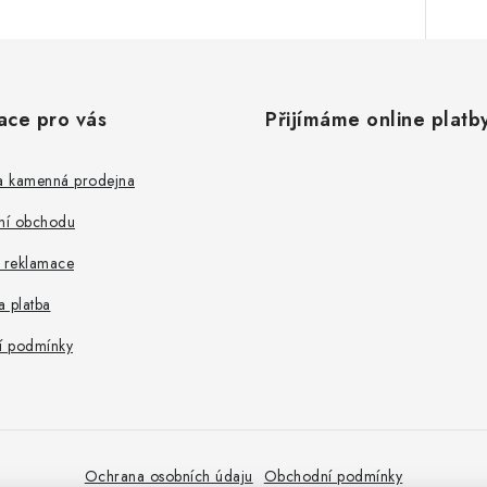
ace pro vás
Přijímáme online platb
 a kamenná prodejna
ní obchodu
a reklamace
 platba
 podmínky
Ochrana osobních údaju
Obchodní podmínky