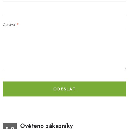
NAPIŠTE NÁM
BOSOBOTY / BAREFOOTY
Zpráva
ZNAČKY
Kontakty a kamenná prodejna
Hodnocení obchodu
Vrácení a reklamace
Doprava a platba
Obchodní podmínky
ODESLAT
Ověřeno zákazníky