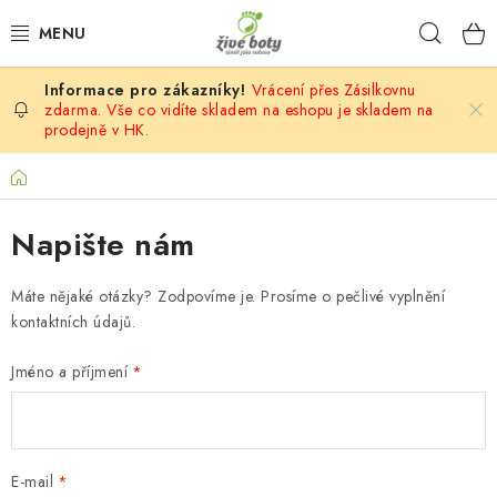
Přejít
Hleda
na
obsah
Vrácení přes Zásilkovnu
DĚTSKÉ
zdarma. Vše co vidíte skladem na eshopu je skladem na
prodejně v HK.
DÁMSKÉ
Domů
PÁNSKÉ
Napište nám
DOPLŇKY
Máte nějaké otázky? Zodpovíme je. Prosíme o pečlivé vyplnění
kontaktních údajů.
VÝPRODEJ
Jméno a příjmení
PONOŽKOBOTY
PROVAZOVÉ SANDÁLY
E-mail