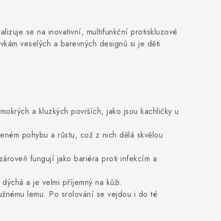
alizuje se na inovativní, multifunkční protiskluzové
ovkám veselých a barevných designů si je děti
okrých a kluzkých površích, jako jsou kachličky u
ozeném pohybu a růstu, což z nich dělá skvělou
roveň fungují jako bariéra proti infekcím a
dýchá a je velmi příjemný na kůži.
užnému lemu. Po srolování se vejdou i do té