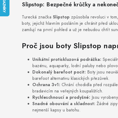
Slipstop: Bezpečné krůčky a nekoneč
Turecká značka
Slipstop
způsobila revoluci v tom, 
boty, jejichž hlavním posláním je chránit před ukl
zamilují na první pohled a už je nebudou chtít sun
Proč jsou boty Slipstop na
Unikátní protiskluzová podrážka:
Speciáln
bazénu, aquaparky, lodní paluby nebo plovo
Dokonalý barefoot pocit:
Boty jsou neuvěř
barefoot alternativu klasických přezůvek.
Ochrana 3v1:
Chrání chodidla před rozpálen
bradavicím na veřejných koupalištích.
Rychleschnoucí a prodyšné:
Jsou vyrobeny 
Snadné obouvání a skladnost:
Žádné zipy 
nejmenší kapsy u batohu.