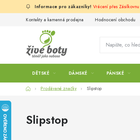
Přejít
Vrácení přes Zásilkovnu
na
obsah
Kontakty a kamenná prodejna
Hodnocení obchodu
DĚTSKÉ
DÁMSKÉ
PÁNSKÉ
Domů
Prodávané značky
Slipstop
Slipstop