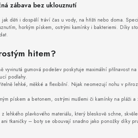
ná zábava bez uklouznutí
jak děti i dospělí tráví čas u vody, na hřišti nebo doma. Speci
ouznutím, horkým pískem, ostrými kamínky i bakteriemi. Díky st
dat.
prostým hitem?
ě vyvinutá gumová podešev poskytuje maximální přilnavost na m
ucí podlahy.
itelně lehké, měkké a flexibilní. Nijak neomezují nohu v přir
ým pískem a betonem, ostrými mušlemi či kamínky na pláži a zá
z lehkého plavkového materiálu, který bleskově schne, skvěle 
ani tkaničky – boty se obouvají snadno jako ponožky díky pr