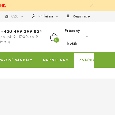
 HK.
ky
CZK
Přihlášení
Registrace
Prázdný
+420 499 399 824
(po–pá: 9–17:00, so: 9–
NÁKUPNÍ
12:30)
košík
KOŠÍK
VAZOVÉ SANDÁLY
NAPIŠTE NÁM
ZNAČKY