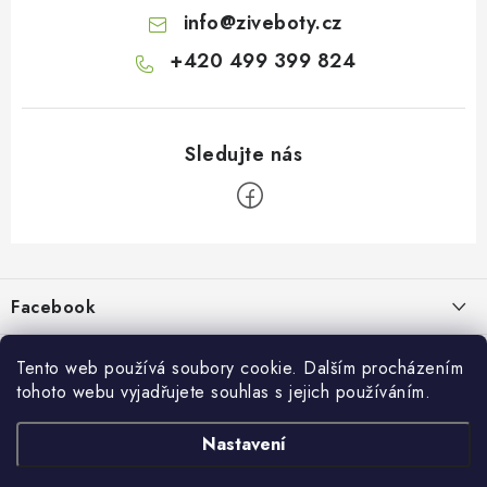
info
@
ziveboty.cz
+420 499 399 824
Z
á
p
Facebook
a
t
Informace pro vás
í
Tento web používá soubory cookie. Dalším procházením
tohoto webu vyjadřujete souhlas s jejich používáním.
Kontakty a kamenná prodejna
Přijímáme online platby
Nastavení
Hodnocení obchodu
Ochrana osobních údaju
Obchodní podmínky