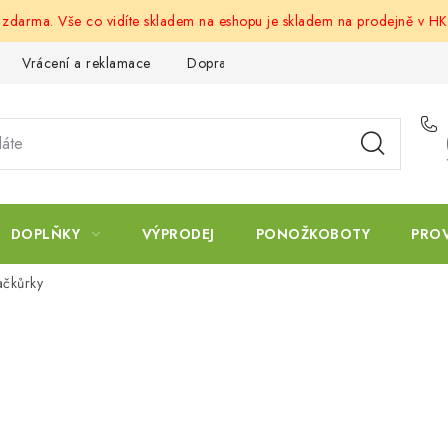
u zdarma. Vše co vidíte skladem na eshopu je skladem na prodejně v HK
Vrácení a reklamace
Doprava a platba
Obchodní podmín
DOPLŇKY
VÝPRODEJ
PONOŽKOBOTY
PRO
ačkůrky