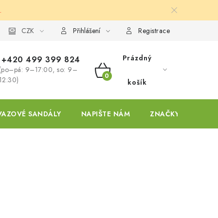
.
ky
CZK
Přihlášení
Registrace
Prázdný
+420 499 399 824
(po–pá: 9–17:00, so: 9–
NÁKUPNÍ
12:30)
košík
KOŠÍK
VAZOVÉ SANDÁLY
NAPIŠTE NÁM
ZNAČKY