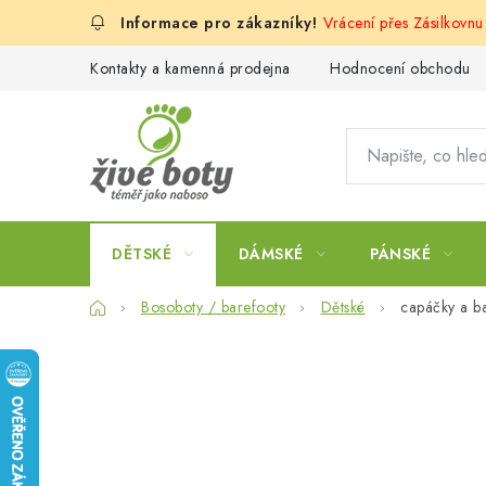
Přejít
Vrácení přes Zásilkovn
na
obsah
Kontakty a kamenná prodejna
Hodnocení obchodu
DĚTSKÉ
DÁMSKÉ
PÁNSKÉ
Domů
Bosoboty / barefooty
Dětské
capáčky a b