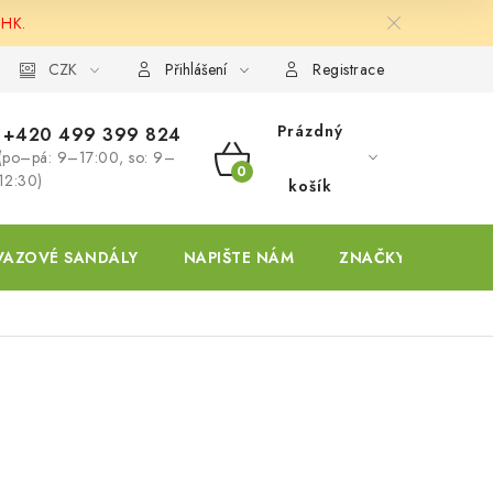
 HK.
ky
CZK
Přihlášení
Registrace
Prázdný
+420 499 399 824
(po–pá: 9–17:00, so: 9–
NÁKUPNÍ
12:30)
košík
KOŠÍK
VAZOVÉ SANDÁLY
NAPIŠTE NÁM
ZNAČKY