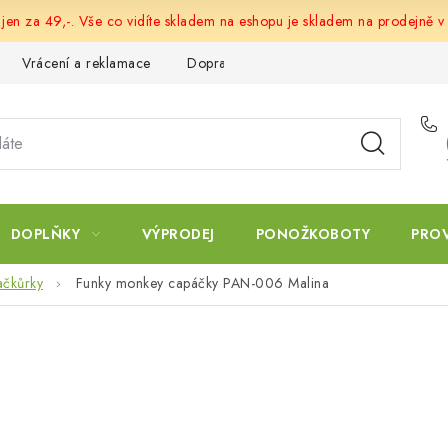
 jen za 49,-. Vše co vidíte skladem na eshopu je skladem na prodejně v
Vrácení a reklamace
Doprava a platba
Obchodní podmín
DOPLŇKY
VÝPRODEJ
PONOŽKOBOTY
PRO
ačkůrky
Funky monkey capáčky PAN-006 Malina