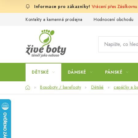
Přejít
Vrácení přes Zásilkovnu
na
obsah
Kontakty a kamenná prodejna
Hodnocení obchodu
DĚTSKÉ
DÁMSKÉ
PÁNSKÉ
Domů
Bosoboty / barefooty
Dětské
capáčky a b