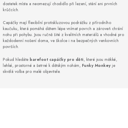
NAPIŠTE NÁM
dostatek místa a neomezují chodidlo při lezení, stání ani prvních
krůčcích.
BOSOBOTY / BAREFOOTY
Capáčky mají flexibilní protiskluzovou podrážku z přírodního
kaučuku, která pomáhá dětem lépe vnímat povrch a zároveň chrání
ZNAČKY
nohu při pohybu. Jsou ručně šité z kvalitních materiálů a vhodné pro
každodenní nošení doma, ve školce i na bezpečných venkovních
Kontakty a kamenná prodejna
Hodnocení obchodu
površích.
Vrácení a reklamace
Doprava a platba
Pokud hledáte
barefoot capáčky pro děti
, které jsou měkké,
Obchodní podmínky
lehké, prostorné a šetrné k dětským nohám,
Funky Monkey
je
skvělá volba pro malé objevitele.