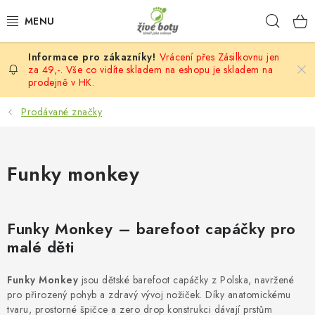
Přejít
Hleda
na
obsah
Vrácení přes Zásilkovnu jen
DĚTSKÉ
za 49,-. Vše co vidíte skladem na eshopu je skladem na
prodejně v HK.
DÁMSKÉ
Prodávané značky
PÁNSKÉ
Funky monkey
DOPLŇKY
VÝPRODEJ
Funky Monkey – barefoot capáčky pro
malé děti
PONOŽKOBOTY
PROVAZOVÉ SANDÁLY
Funky Monkey
jsou dětské barefoot capáčky z Polska, navržené
pro přirozený pohyb a zdravý vývoj nožiček. Díky anatomickému
tvaru, prostorné špičce a zero drop konstrukci dávají prstům