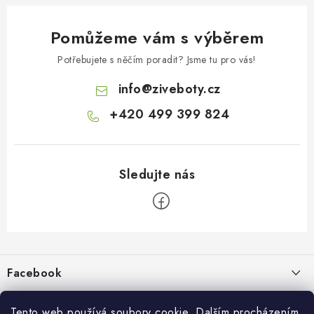
Pomůžeme vám s výběrem
Potřebujete s něčím poradit? Jsme tu pro vás!
info
@
ziveboty.cz
+420 499 399 824
Z
á
p
Facebook
a
t
Informace pro vás
í
Tento web používá soubory cookie. Dalším procházením