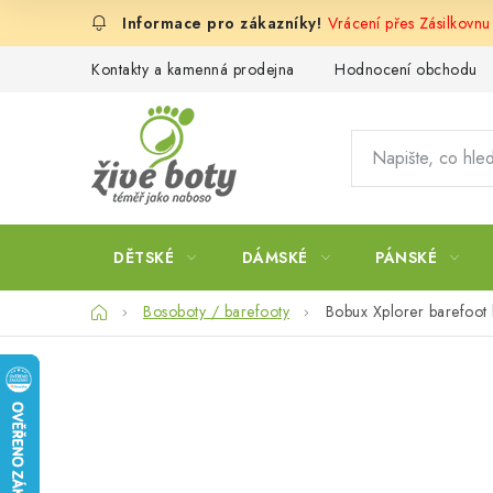
Přejít
Vrácení přes Zásilkovn
na
obsah
Kontakty a kamenná prodejna
Hodnocení obchodu
DĚTSKÉ
DÁMSKÉ
PÁNSKÉ
Domů
Bosoboty / barefooty
Bobux Xplorer barefoot 