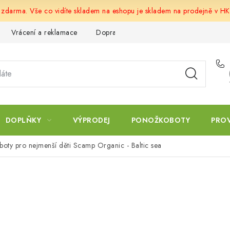
u zdarma. Vše co vidíte skladem na eshopu je skladem na prodejně v HK
Vrácení a reklamace
Doprava a platba
Obchodní podmín
DOPLŇKY
VÝPRODEJ
PONOŽKOBOTY
PRO
boty pro nejmenší děti Scamp Organic - Baltic sea