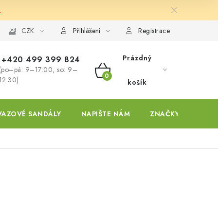
.
ky
CZK
Přihlášení
Registrace
Prázdný
+420 499 399 824
(po–pá: 9–17:00, so: 9–
NÁKUPNÍ
12:30)
košík
KOŠÍK
VAZOVÉ SANDÁLY
NAPIŠTE NÁM
ZNAČKY