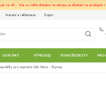
 jen za 49,-. Vše co vidíte skladem na eshopu je skladem na prodejně v
Vrácení a reklamace
Doprava a platba
Obchodní podmín
DOPLŇKY
VÝPRODEJ
PONOŽKOBOTY
PRO
sandálky pro nejmenší děti Maris - Skyway