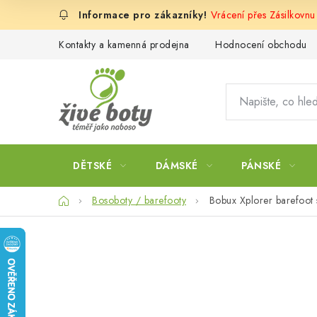
Přejít
Vrácení přes Zásilkovnu
na
obsah
Kontakty a kamenná prodejna
Hodnocení obchodu
DĚTSKÉ
DÁMSKÉ
PÁNSKÉ
Domů
Bosoboty / barefooty
Bobux Xplorer barefoot 