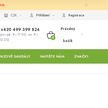
 HK.
ky
CZK
Přihlášení
Registrace
Prázdný
+420 499 399 824
(po–pá: 9–17:00, so: 9–
NÁKUPNÍ
12:30)
košík
KOŠÍK
VAZOVÉ SANDÁLY
NAPIŠTE NÁM
ZNAČKY