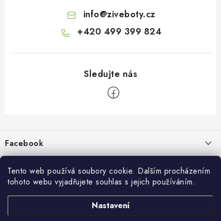
info
@
ziveboty.cz
+420 499 399 824
Z
á
p
Facebook
a
t
Informace pro vás
í
Tento web používá soubory cookie. Dalším procházením
tohoto webu vyjadřujete souhlas s jejich používáním.
Kontakty a kamenná prodejna
Přijímáme online platby
Nastavení
Hodnocení obchodu
Ochrana osobních údaju
Obchodní podmínky