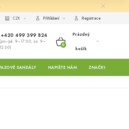
.
ky
CZK
Přihlášení
Registrace
Prázdný
+420 499 399 824
(po–pá: 9–17:00, so: 9–
NÁKUPNÍ
12:30)
košík
KOŠÍK
VAZOVÉ SANDÁLY
NAPIŠTE NÁM
ZNAČKY