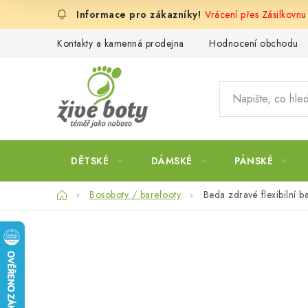
Přejít
Vrácení přes Zásilkovn
na
obsah
Kontakty a kamenná prodejna
Hodnocení obchodu
DĚTSKÉ
DÁMSKÉ
PÁNSKÉ
Domů
Bosoboty / barefooty
Beda zdravé flexibilní