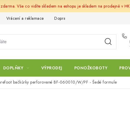
u zdarma. Vše co vidíte skladem na eshopu je skladem na prodejně v HK
Vrácení a reklamace
Doprava a platba
Obchodní podmín
DOPLŇKY
VÝPRODEJ
PONOŽKOBOTY
PRO
 barefoot bačkůrky perforované BF-060010/W/PF - Šedé formule