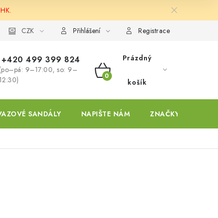
 HK.
ky
CZK
Přihlášení
Registrace
Prázdný
+420 499 399 824
(po–pá: 9–17:00, so: 9–
NÁKUPNÍ
12:30)
košík
KOŠÍK
VAZOVÉ SANDÁLY
NAPIŠTE NÁM
ZNAČKY