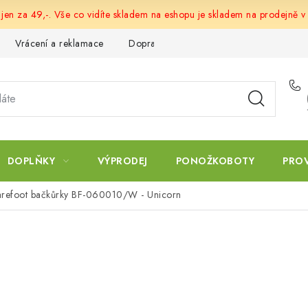
 jen za 49,-. Vše co vidíte skladem na eshopu je skladem na prodejně v
Vrácení a reklamace
Doprava a platba
Obchodní podmín
DOPLŇKY
VÝPRODEJ
PONOŽKOBOTY
PRO
 barefoot bačkůrky BF-060010/W - Unicorn