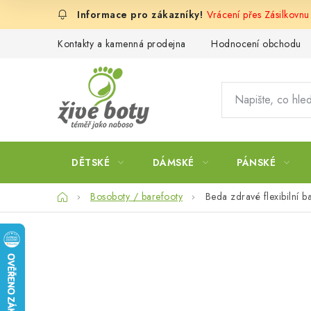
Přejít
Vrácení přes Zásilkovnu
na
obsah
Kontakty a kamenná prodejna
Hodnocení obchodu
DĚTSKÉ
DÁMSKÉ
PÁNSKÉ
Domů
Bosoboty / barefooty
Beda zdravé flexibilní