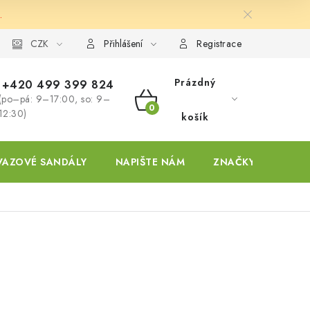
.
ky
CZK
Přihlášení
Registrace
Prázdný
+420 499 399 824
(po–pá: 9–17:00, so: 9–
NÁKUPNÍ
12:30)
košík
KOŠÍK
VAZOVÉ SANDÁLY
NAPIŠTE NÁM
ZNAČKY