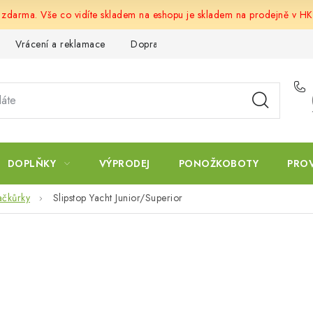
u zdarma. Vše co vidíte skladem na eshopu je skladem na prodejně v HK
Vrácení a reklamace
Doprava a platba
Obchodní podmín
DOPLŇKY
VÝPRODEJ
PONOŽKOBOTY
PRO
ačkůrky
Slipstop Yacht Junior/Superior