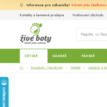
Přejít
Vrácení přes Zásilkovn
na
obsah
Kontakty a kamenná prodejna
Hodnocení obchodu
DĚTSKÉ
DÁMSKÉ
PÁNSKÉ
Domů
Bosoboty / barefooty
Dětské
capáčky a b