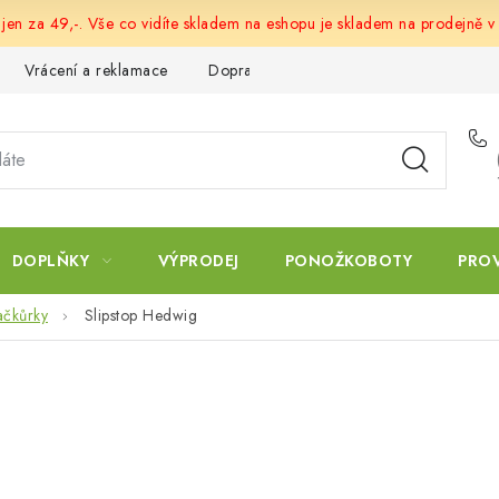
 jen za 49,-. Vše co vidíte skladem na eshopu je skladem na prodejně v
Vrácení a reklamace
Doprava a platba
Obchodní podmín
DOPLŇKY
VÝPRODEJ
PONOŽKOBOTY
PRO
ačkůrky
Slipstop Hedwig