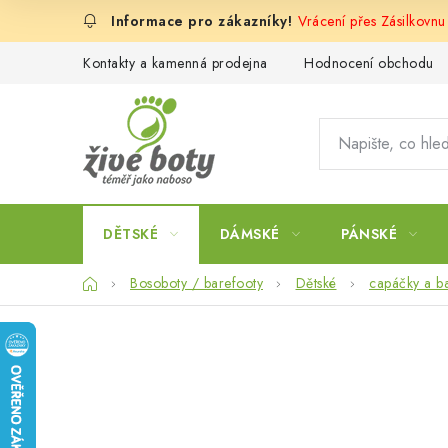
Přejít
Vrácení přes Zásilkovnu
na
obsah
Kontakty a kamenná prodejna
Hodnocení obchodu
DĚTSKÉ
DÁMSKÉ
PÁNSKÉ
Domů
Bosoboty / barefooty
Dětské
capáčky a b