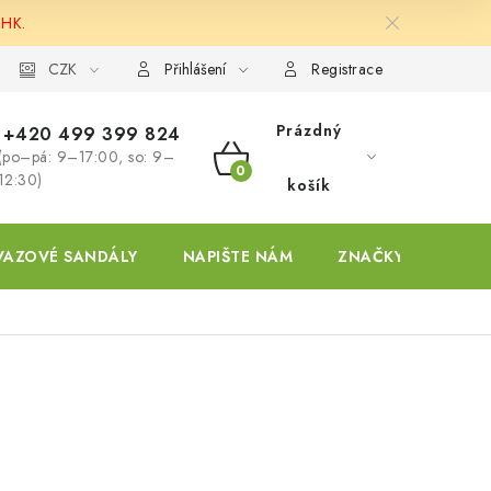
 HK.
ky
CZK
Přihlášení
Registrace
Prázdný
+420 499 399 824
(po–pá: 9–17:00, so: 9–
NÁKUPNÍ
12:30)
košík
KOŠÍK
VAZOVÉ SANDÁLY
NAPIŠTE NÁM
ZNAČKY