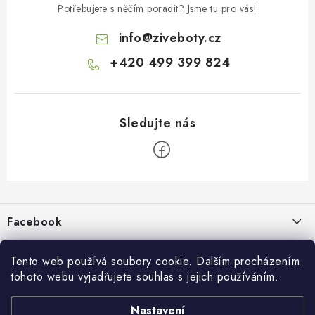
Potřebujete s něčím poradit? Jsme tu pro vás!
info
@
ziveboty.cz
+420 499 399 824
Z
á
p
Facebook
a
t
Informace pro vás
í
Tento web používá soubory cookie. Dalším procházením
tohoto webu vyjadřujete souhlas s jejich používáním.
Kontakty a kamenná prodejna
Přijímáme online platby
Nastavení
Hodnocení obchodu