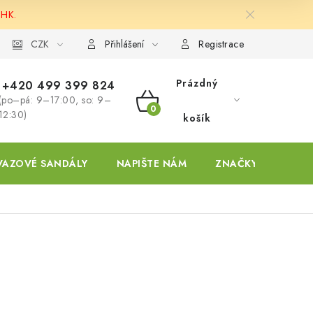
 HK.
ky
CZK
Přihlášení
Registrace
Prázdný
+420 499 399 824
(po–pá: 9–17:00, so: 9–
NÁKUPNÍ
12:30)
košík
KOŠÍK
VAZOVÉ SANDÁLY
NAPIŠTE NÁM
ZNAČKY