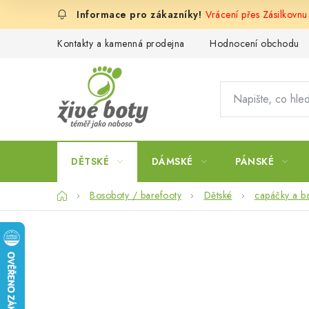
Přejít
Vrácení přes Zásilkovnu
na
obsah
Kontakty a kamenná prodejna
Hodnocení obchodu
DĚTSKÉ
DÁMSKÉ
PÁNSKÉ
Domů
Bosoboty / barefooty
Dětské
capáčky a b