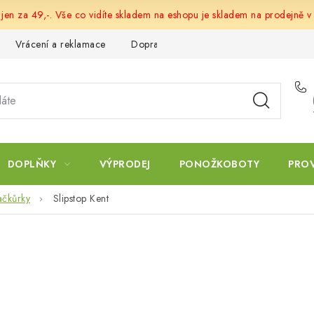
 jen za 49,-. Vše co vidíte skladem na eshopu je skladem na prodejně v
Vrácení a reklamace
Doprava a platba
Obchodní podmín
DOPLŇKY
VÝPRODEJ
PONOŽKOBOTY
PRO
ačkůrky
Slipstop Kent