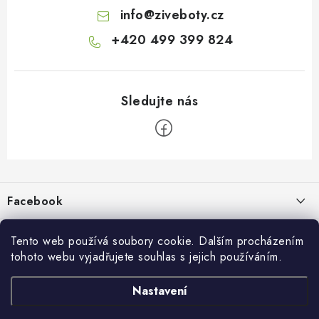
info
@
ziveboty.cz
+420 499 399 824
Z
á
p
Facebook
a
t
Informace pro vás
í
Tento web používá soubory cookie. Dalším procházením
tohoto webu vyjadřujete souhlas s jejich používáním.
Kontakty a kamenná prodejna
Přijímáme online platby
Nastavení
Hodnocení obchodu
Ochrana osobních údaju
Obchodní podmínky