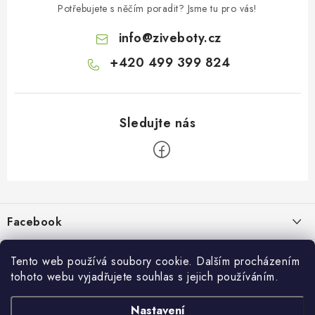
Potřebujete s něčím poradit? Jsme tu pro vás!
info
@
ziveboty.cz
+420 499 399 824
Z
á
p
Facebook
a
t
Informace pro vás
í
Tento web používá soubory cookie. Dalším procházením
tohoto webu vyjadřujete souhlas s jejich používáním.
Kontakty a kamenná prodejna
Přijímáme online platby
Nastavení
Hodnocení obchodu