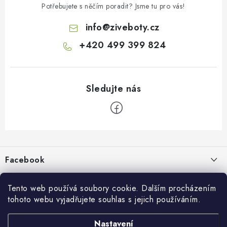
Potřebujete s něčím poradit? Jsme tu pro vás!
info
@
ziveboty.cz
+420 499 399 824
Z
á
p
Facebook
a
t
Informace pro vás
í
Tento web používá soubory cookie. Dalším procházením
tohoto webu vyjadřujete souhlas s jejich používáním.
Kontakty a kamenná prodejna
Přijímáme online platby
Nastavení
Hodnocení obchodu