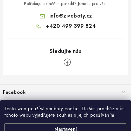
Potřebujete s něčím poradit? Jsme tu pro vás!
info
@
ziveboty.cz
+420 499 399 824
Z
á
p
Facebook
a
t
Informace pro vás
í
Tento web používá soubory cookie. Dalším procházením
tohoto webu vyjadřujete souhlas s jejich používáním.
Kontakty a kamenná prodejna
Přijímáme online platby
Nastavení
Hodnocení obchodu