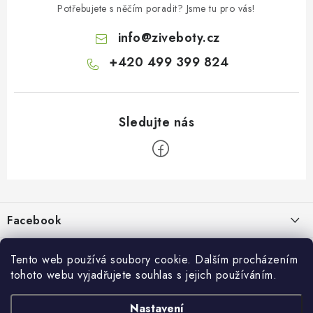
Potřebujete s něčím poradit? Jsme tu pro vás!
info
@
ziveboty.cz
+420 499 399 824
Z
á
p
Facebook
a
t
Informace pro vás
í
Tento web používá soubory cookie. Dalším procházením
tohoto webu vyjadřujete souhlas s jejich používáním.
Kontakty a kamenná prodejna
Přijímáme online platby
Nastavení
Hodnocení obchodu