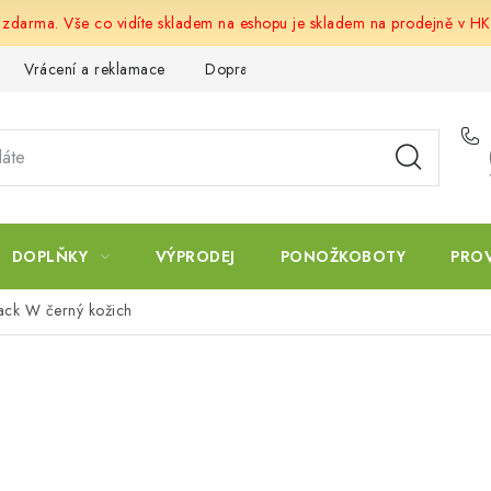
u zdarma. Vše co vidíte skladem na eshopu je skladem na prodejně v HK
Vrácení a reklamace
Doprava a platba
Obchodní podmín
DOPLŇKY
VÝPRODEJ
PONOŽKOBOTY
PRO
ck W černý kožich