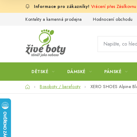
Přejít
Vrácení přes Zásilkovn
na
obsah
Kontakty a kamenná prodejna
Hodnocení obchodu
DĚTSKÉ
DÁMSKÉ
PÁNSKÉ
Domů
Bosoboty / barefooty
XERO SHOES Alpine Bla