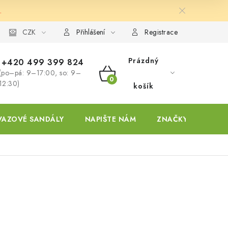
.
ky
CZK
Přihlášení
Registrace
Prázdný
+420 499 399 824
(po–pá: 9–17:00, so: 9–
NÁKUPNÍ
12:30)
košík
KOŠÍK
VAZOVÉ SANDÁLY
NAPIŠTE NÁM
ZNAČKY