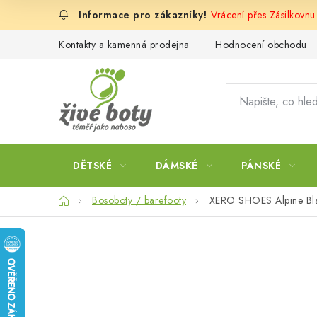
Přejít
Vrácení přes Zásilkovn
na
obsah
Kontakty a kamenná prodejna
Hodnocení obchodu
DĚTSKÉ
DÁMSKÉ
PÁNSKÉ
Domů
Bosoboty / barefooty
XERO SHOES Alpine Bla