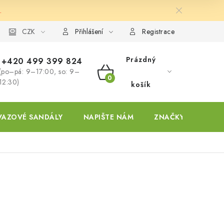
.
ky
CZK
Přihlášení
Registrace
Prázdný
+420 499 399 824
(po–pá: 9–17:00, so: 9–
NÁKUPNÍ
12:30)
košík
KOŠÍK
VAZOVÉ SANDÁLY
NAPIŠTE NÁM
ZNAČKY