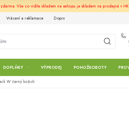
u zdarma. Vše co vidíte skladem na eshopu je skladem na prodejně v HK
Vrácení a reklamace
Doprava a platba
Obchodní podmín
DOPLŇKY
VÝPRODEJ
PONOŽKOBOTY
PRO
ck W černý kožich