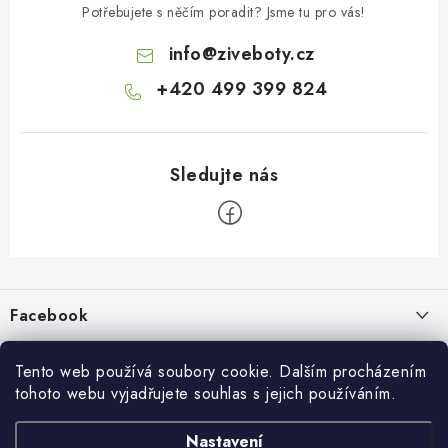
Potřebujete s něčím poradit? Jsme tu pro vás!
info
@
ziveboty.cz
+420 499 399 824
Z
á
p
Facebook
a
t
Informace pro vás
í
Tento web používá soubory cookie. Dalším procházením
tohoto webu vyjadřujete souhlas s jejich používáním.
Kontakty a kamenná prodejna
Přijímáme online platby
Nastavení
Hodnocení obchodu