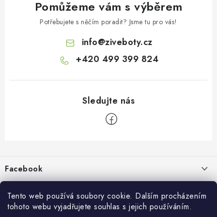
Pomůžeme vám s výběrem
Potřebujete s něčím poradit? Jsme tu pro vás!
info
@
ziveboty.cz
+420 499 399 824
Z
á
p
Facebook
a
t
Informace pro vás
í
Tento web používá soubory cookie. Dalším procházením
tohoto webu vyjadřujete souhlas s jejich používáním.
Kontakty a kamenná prodejna