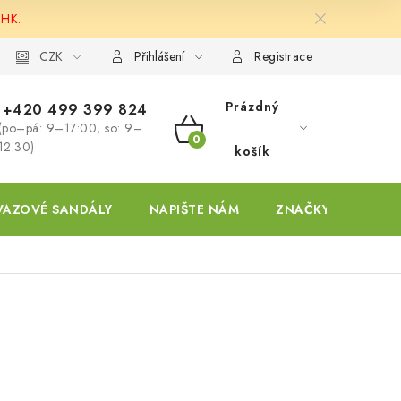
 HK.
ky
CZK
Přihlášení
Registrace
Prázdný
+420 499 399 824
(po–pá: 9–17:00, so: 9–
NÁKUPNÍ
12:30)
košík
KOŠÍK
VAZOVÉ SANDÁLY
NAPIŠTE NÁM
ZNAČKY