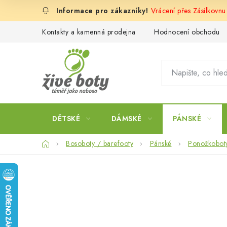
Přejít
Vrácení přes Zásilkovnu
na
obsah
Kontakty a kamenná prodejna
Hodnocení obchodu
DĚTSKÉ
DÁMSKÉ
PÁNSKÉ
Domů
Bosoboty / barefooty
Pánské
Ponožkobot