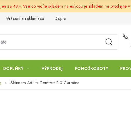
 jen za 49,-. Vše co vidíte skladem na eshopu je skladem na prodejně v
Vrácení a reklamace
Doprava a platba
Obchodní podmín
DOPLŇKY
VÝPRODEJ
PONOŽKOBOTY
PRO
y
Skinners Adults Comfort 2.0 Carmine